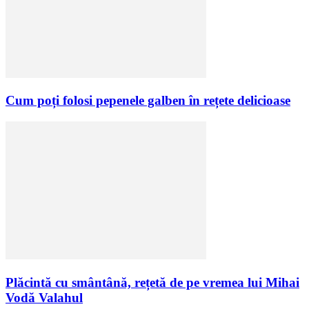
Cum poți folosi pepenele galben în rețete delicioase
Plăcintă cu smântână, rețetă de pe vremea lui Mihai
Vodă Valahul