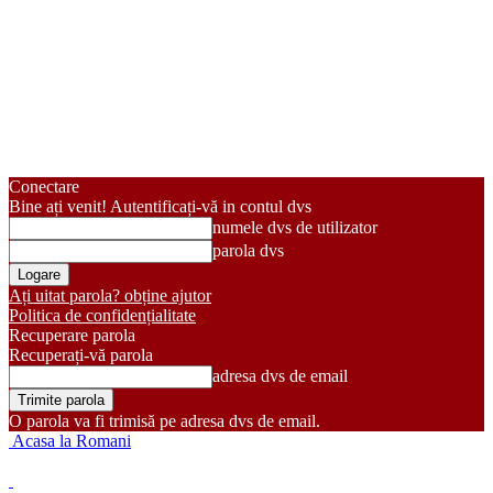
Conectare
Bine ați venit! Autentificați-vă in contul dvs
numele dvs de utilizator
parola dvs
Ați uitat parola? obține ajutor
Politica de confidențialitate
Recuperare parola
Recuperați-vă parola
adresa dvs de email
O parola va fi trimisă pe adresa dvs de email.
Acasa la Romani