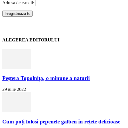
Adresa de e-mail:
ALEGEREA EDITORULUI
Peștera Topolnița, o minune a naturii
29 iulie 2022
Cum poți folosi pepenele galben în rețete delicioase