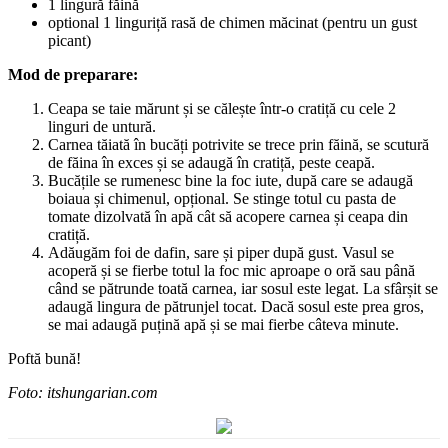
1 lingură făină
optional 1 linguriță rasă de chimen măcinat (pentru un gust
picant)
Mod de preparare:
Ceapa se taie mărunt și se călește într-o cratiță cu cele 2
linguri de untură.
Carnea tăiată în bucăți potrivite se trece prin făină, se scutură
de făina în exces și se adaugă în cratiță, peste ceapă.
Bucățile se rumenesc bine la foc iute, după care se adaugă
boiaua și chimenul, opțional. Se stinge totul cu pasta de
tomate dizolvată în apă cât să acopere carnea și ceapa din
cratiță.
Adăugăm foi de dafin, sare și piper după gust. Vasul se
acoperă și se fierbe totul la foc mic aproape o oră sau până
când se pătrunde toată carnea, iar sosul este legat. La sfârșit se
adaugă lingura de pătrunjel tocat. Dacă sosul este prea gros,
se mai adaugă puțină apă și se mai fierbe câteva minute.
Poftă bună!
Foto: itshungarian.com