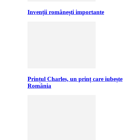
Invenții românești importante
Prințul Charles, un prinț care iubește
România