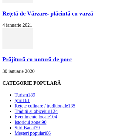
Rețetă de Vărzare- plăcintă cu varză
4 ianuarie 2021
Prăjitură cu untură de porc
30 ianuarie 2020
CATEGORIE POPULARĂ
Turism
189
Știri
161
Rețete culinare / tradiționale
135
Tradiții și obiceiuri
124
Evenimente locale
104
Istoricul zonei
90
Știri Banat
79
Meșteri populari
66