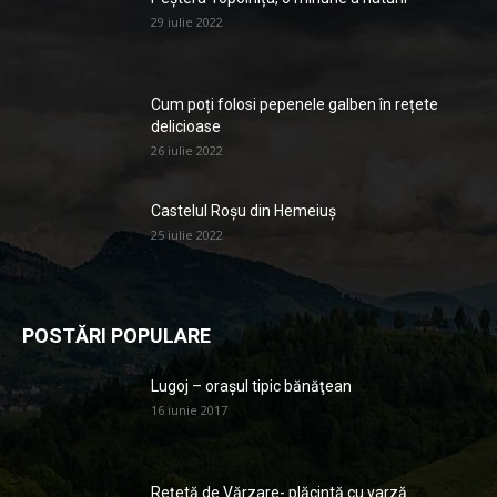
29 iulie 2022
Cum poți folosi pepenele galben în rețete
delicioase
26 iulie 2022
Castelul Roșu din Hemeiuș
25 iulie 2022
POSTĂRI POPULARE
Lugoj – orașul tipic bănăţean
16 iunie 2017
Rețetă de Vărzare- plăcintă cu varză