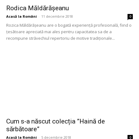
Rodica Măldărășeanu
Acasă la Români
-
11 decembrie 2018
0
Rozica Măldărășeanu are o bogată experiență profesională, fiind o
țesătoare apreciată mai ales pentru capacitatea sa de a
recompune străvechiul repertoriu de motive tradiționale...
Cum s-a născut colecția ”Haină de
sărbătoare”
Acasă la Români
-
5 decembrie 2018
0