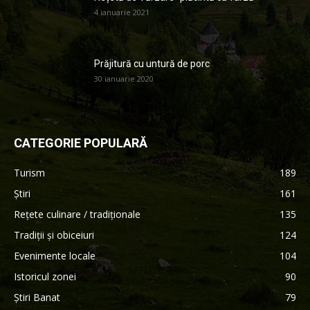
4 ianuarie 2021
Prăjitură cu untură de porc
30 ianuarie 2020
CATEGORIE POPULARĂ
Turism
189
Știri
161
Rețete culinare / tradiționale
135
Tradiții și obiceiuri
124
Evenimente locale
104
Istoricul zonei
90
Știri Banat
79