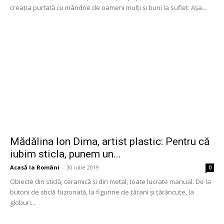
creația purtată cu mândrie de oameni mulți și buni la suflet. Așa...
Mădălina Ion Dima, artist plastic: Pentru că
iubim sticla, punem un...
Acasă la Români
-
30 iulie 2019
0
Obiecte din sticlă, ceramică și din metal, toate lucrate manual. De la
butoni de sticlă fuzionată, la figurine de țărani și țărăncuțe, la
globuri...