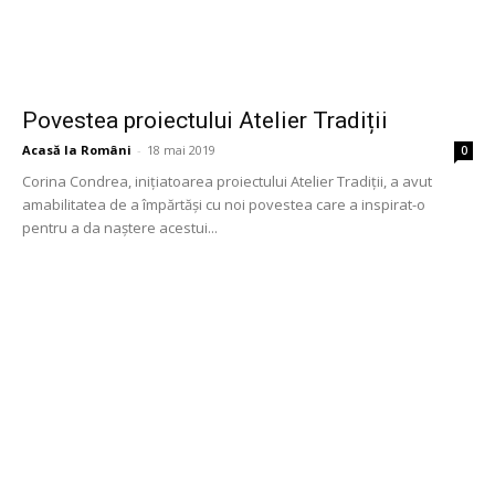
Povestea proiectului Atelier Tradiții
Acasă la Români
-
18 mai 2019
0
Corina Condrea, inițiatoarea proiectului Atelier Tradiții, a avut
amabilitatea de a împărtăși cu noi povestea care a inspirat-o
pentru a da naștere acestui...