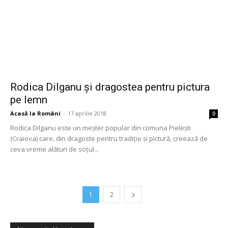
Rodica Dilganu și dragostea pentru pictura
pe lemn
Acasă la Români
-
17 aprilie 2018
0
Rodica Dilganu este un meșter popular din comuna Pielești
(Craiova) care, din dragoste pentru tradiție și pictură, creează de
ceva vreme alături de soțul...
1
2