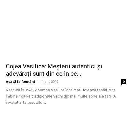
Cojea Vasilica: Meșterii autentici și
adevărați sunt din ce în ce...
Acasă la Români
-
11 iulie 2019
0
Născută în 1945, doamna Vasilica încă mai lucrează țesături ce
îmbină motive tradiționale vechi din mai multe zone ale țării. A
învățat arta țesutului...