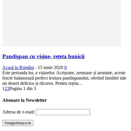
Pandișpan cu vișine- rețeta bunicii
Acasă la Români
-
15 iunie 2020
0
Este perioada lor, a vișinelor. Acrișoare, zemoase și aromate, aceste
fructe balansează perfect textura pandișpanului, oferind familiei tale
un desert delicios și răcoros. Pentru rețeta...
1
2
3
Pagina 1 din 3
Abonare la Newsletter
Adresa de e-mail: