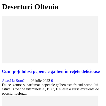
Deserturi Oltenia
Cum poți folosi pepenele galben în rețete delicioase
Acasă la Români
-
26 iulie 2022
0
Dulce, zemos și parfumat, pepenele galben este fructul sezonului
estival. Conține vitaminele A, B, C, E și este o sursă excelentă de
potasiu, fosfor,...