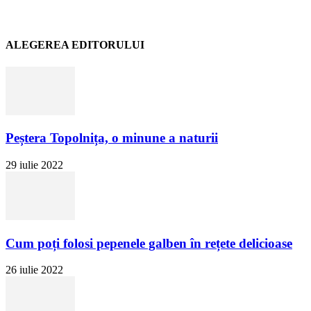
ALEGEREA EDITORULUI
Peștera Topolnița, o minune a naturii
29 iulie 2022
Cum poți folosi pepenele galben în rețete delicioase
26 iulie 2022