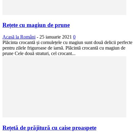
Rețete cu magiun de prune
Acasă la Români
-
25 ianuarie 2021
0
Plăcinta crocantă și cornulețele cu magiun sunt două delicii perfecte
pentru zilele friguroase de iarnă. Plăcintă crocantă cu magiun de
prune Cele două straturi, cel crocant...
Rețetă de prăjitură cu caise proaspete