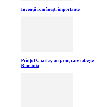
Invenții românești importante
Prințul Charles, un prinț care iubește
România