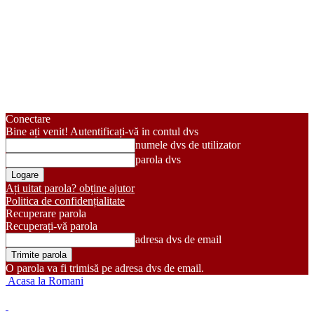
Conectare
Bine ați venit! Autentificați-vă in contul dvs
numele dvs de utilizator
parola dvs
Ați uitat parola? obține ajutor
Politica de confidențialitate
Recuperare parola
Recuperați-vă parola
adresa dvs de email
O parola va fi trimisă pe adresa dvs de email.
Acasa la Romani