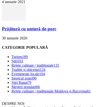
4 ianuarie 2021
Prăjitură cu untură de porc
30 ianuarie 2020
CATEGORIE POPULARĂ
Turism
189
Știri
161
Rețete culinare / tradiționale
135
Tradiții și obiceiuri
124
Evenimente locale
104
Istoricul zonei
90
Știri Banat
79
Meșteri populari
66
Rețete culinare / tradiționale Moldova și Bucovina
61
DESPRE NOI