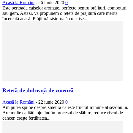
Acasă la Români
-
26 iunie 2020
0
Este perioada caiselor aromate, perfecte pentru prăjituri, compoturi
sau gem. Astăzi, vă propunem o rețetă de prăjitură care merită
încercată acasă. Prăjitură răsturnată cu caise....
Rețetă de dulceață de zmeură
Acasă la Români
-
22 iunie 2020
0
Am putea spune despre zmeură că este fructul-minune al sezonului.
Are multe calități, ajutând în procesul de slăbire, reduce riscul de
cancer, crește fertilitatea...