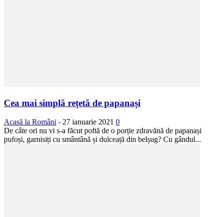
Cea mai simplă rețetă de papanași
Acasă la Români
-
27 ianuarie 2021
0
De câte ori nu vi s-a făcut poftă de o porție zdravănă de papanași
pufoși, garnisiți cu smântână și dulceață din belșug? Cu gândul...