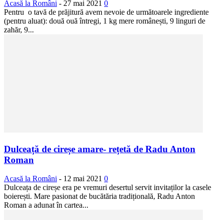
Acasă la Români
-
27 mai 2021
0
Pentru o tavă de prăjitură avem nevoie de următoarele ingrediente
(pentru aluat): două ouă întregi, 1 kg mere românești, 9 linguri de
zahăr, 9...
Dulceață de cireșe amare- rețetă de Radu Anton
Roman
Acasă la Români
-
12 mai 2021
0
Dulceața de cireșe era pe vremuri desertul servit invitaților la casele
boierești. Mare pasionat de bucătăria tradițională, Radu Anton
Roman a adunat în cartea...