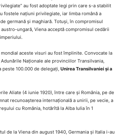
ivilegiate” au fost adoptate legi prin care s-a stabilit
u fostele naţiuni privilegiate, iar limba română a
uri de germană şi maghiară. Totuşi, în compromisul
a austro-ungară, Viena acceptă compromisul cedării
imperiului.
i mondial aceste visuri au fost împlinite. Convocate la
Adunările Naționale ale provinciilor Transilvania,
 a peste 100.000 de delegați,
Unirea Transilvaniei și a
ile Aliate (4 iunie 1920), între care şi România, pe de
mnat recunoaşterea internaţională a unirii, pe vecie, a
eşului cu România, hotărîtă la Alba Iulia în 1
atul de la Viena din august 1940, Germania și Italia i-au