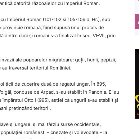
 antică datorită războaielor cu Imperiul Roman.
 cu Imperiul Roman (101-102 si 105-106 d. Hr.), sub
e provincie romană, fiind supusă unui proces de
intre daci și romani s-a finalizat în sec. VI-VII, prin
invazii ale popoarelor migratoare: goții, hunii, gepizii,
re au traversat teritoriul României.
politicii de cucerire dusă de regatul ungar. În 895,
Volgăi, conduse de Arpad, s-au stabilit în Panonia. Ei au
 împăratul Otto I (995), astfel că ungurii s-au stabilit și
ani pretinzând teritorii.
lave și ungare, și mai târziu surse occidentale,
e populației românesti – cnezate și voievodate – la