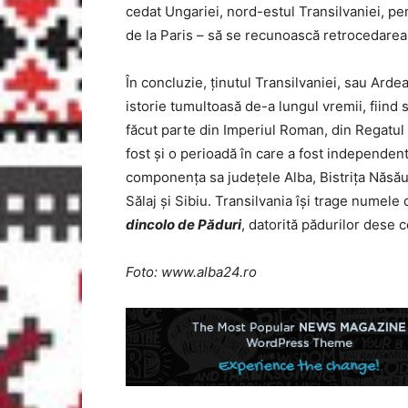
cedat Ungariei, nord-estul Transilvaniei, pe
de la Paris – să se recunoască retrocedarea 
În concluzie, ținutul Transilvaniei, sau Ard
istorie tumultoasă de-a lungul vremii, fiind s
făcut parte din Imperiul Roman, din Regatul 
fost și o perioadă în care a fost independen
componența sa județele Alba, Bistrița Năsău
Sălaj și Sibiu. Transilvania își trage numele 
dincolo de Păduri
, datorită pădurilor dese 
Foto: www.alba24.ro