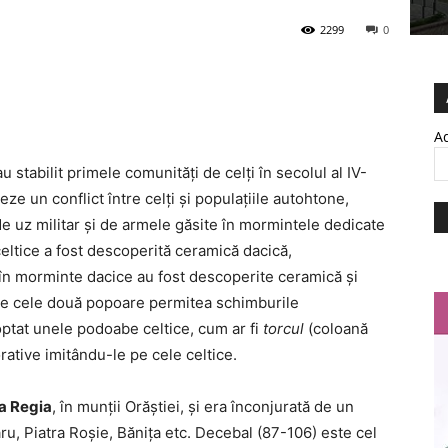
2299
0
Ad
u stabilit primele comunități de celți în secolul al IV-
teze un conflict între celți și populațiile autohtone,
de uz militar și de armele găsite în mormintele dedicate
eltice a fost descoperită ceramică dacică,
 în morminte dacice au fost descoperite ceramică și
tre cele două popoare permitea schimburile
doptat unele podoabe celtice, cum ar fi
torcul
(coloană
rative imitându-le pe cele celtice.
a Regia
, în munţii Orăştiei, şi era înconjurată de un
daru, Piatra Roşie, Băniţa etc. Decebal (87-106) este cel