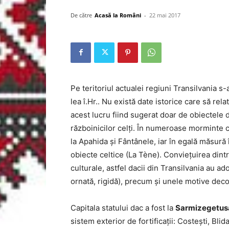
De către
Acasă la Români
-
22 mai 2017
Pe teritoriul actualei regiuni Transilvania s-a
lea î.Hr.. Nu există date istorice care să rela
acest lucru fiind sugerat doar de obiectele 
războinicilor celți. În numeroase morminte c
la Apahida și Fântânele, iar în egală măsură
obiecte celtice (La Tène). Conviețuirea din
culturale, astfel dacii din Transilvania au a
ornată, rigidă), precum și unele motive deco
Capitala statului dac a fost la
Sarmizegetus
sistem exterior de fortificaţii: Costeşti, Bli