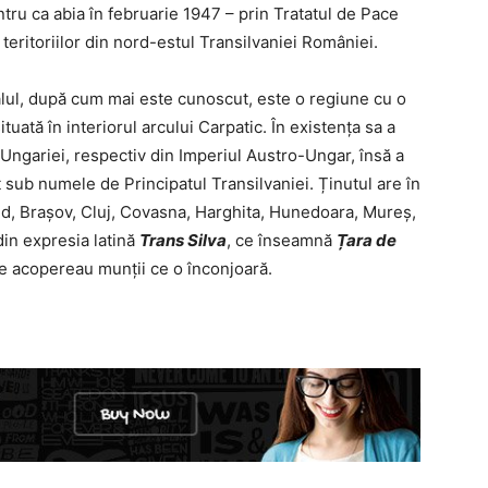
ntru ca abia în februarie 1947 – prin Tratatul de Pace
teritoriilor din nord-estul Transilvaniei României.
ealul, după cum mai este cunoscut, este o regiune cu o
ituată în interiorul arcului Carpatic. În existența sa a
Ungariei, respectiv din Imperiul Austro-Ungar, însă a
t sub numele de Principatul Transilvaniei. Ținutul are în
d, Brașov, Cluj, Covasna, Harghita, Hunedoara, Mureș,
din expresia latină
Trans Silva
, ce înseamnă
Țara de
ce acopereau munții ce o înconjoară.