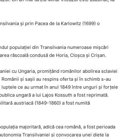
silvania și prin Pacea de la Karlowitz (1699) o
ândul populației din Transilvania numeroase mișcări
area răscoală condusă de Horia, Cloșca și Crișan.
aniei cu Ungaria, promiţând românilor abolirea sclaviei
. Românii şi saşii au respins oferta şi în schimb s-au
n luptele ce au urmat în anul 1849 între unguri şi forţele
epublica ungară a lui Lajos Kossuth a fost reprimată.
itară austriacă (1849-1860) a fost numită
opulaţia majoritară, adică cea română, a fost perioada
 autonomia Transilvaniei şi convocarea unei diete la