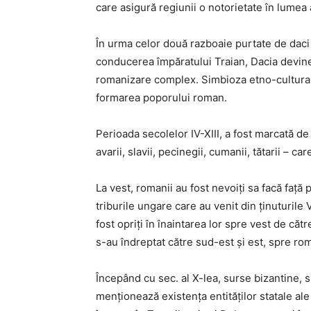
care asigură regiunii o notorietate în lumea
În urma celor două razboaie purtate de daci
conducerea împăratului Traian, Dacia devin
romanizare complex. Simbioza etno-culturală d
formarea poporului roman.
Perioada secolelor IV-XIII, a fost marcată de 
avarii, slavii, pecinegii, cumanii, tătarii – ca
La vest, romanii au fost nevoiți sa facă față 
triburile ungare care au venit din ținuturile 
fost opriți în înaintarea lor spre vest de către
s-au îndreptat către sud-est și est, spre rom
Începând cu sec. al X-lea, surse bizantine, s
menționează existența entităților statale al