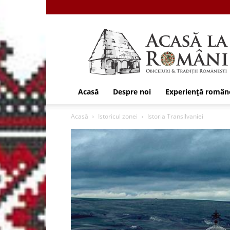
Acasa
la
Romani
Acasă
Despre noi
Experiență român
Acasă
Istoricul zonei
Istoria Transilvaniei