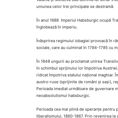
uniunea celor trei principate se destramă.
În anul 1688 Imperiul Habsburgic ocupă Tran
înglobează în imperiu.
Înăsprirea regimului iobagiei provoacă în r
sociale, care au culminat în 1784-1785 cu m
În 1848 ungurii au proclamat unirea Transilv
în schimbul sprijinului lor împotriva Austriei
ridicat împotriva statului naţional maghiar. Î
austro-ruse (sprijinite de români şi saşi), r
Perioada imediat următoare de guvernare mil
neoabsolutismul habsburgic.
Perioada cea mai plină de speranţe pentru p
liberalismului, 1860-1867. Prin revenirea la