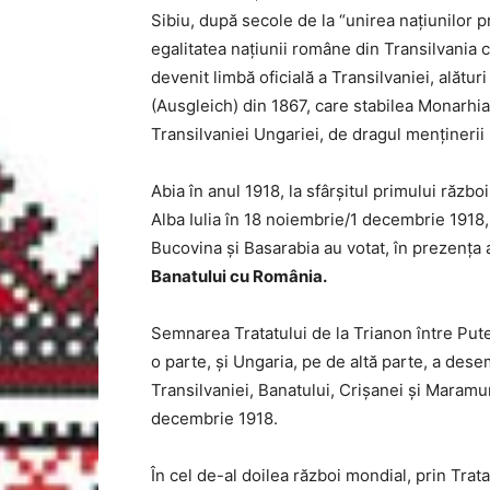
Sibiu, după secole de la “unirea naţiunilor pr
egalitatea naţiunii române din Transilvania c
devenit limbă oficială a Transilvaniei, alăt
(Ausgleich) din 1867, care stabilea Monarhi
Transilvaniei Ungariei, de dragul menţinerii 
Abia în anul 1918, la sfârșitul primului războ
Alba Iulia în 18 noiembrie/1 decembrie 1918, 
Bucovina și Basarabia au votat, în prezența
Banatului cu România.
Semnarea Tratatului de la Trianon între Puter
o parte, şi Ungaria, pe de altă parte, a dese
Transilvaniei, Banatului, Crişanei şi Maramur
decembrie 1918.
În cel de-al doilea război mondial, prin Trat