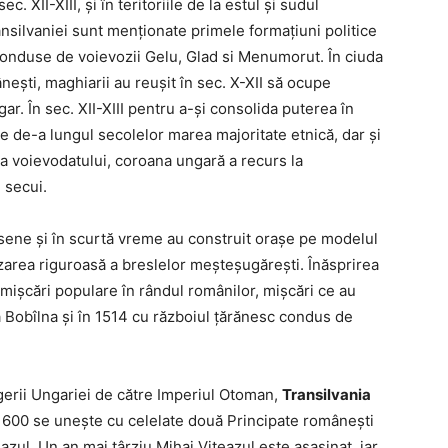
. XII-XIII, și în teritoriile de la estul și sudul
ransilvaniei sunt menționate primele formațiuni politice
 conduse de voievozii Gelu, Glad si Menumorut. În ciuda
nești, maghiarii au reușit în sec. X-XII să ocupe
ar. În sec. XII-XIII pentru a-și consolida puterea în
ie de-a lungul secolelor marea majoritate etnică, dar și
 a voievodatului, coroana ungară a recurs la
 secui.
usene și în scurtă vreme au construit orașe pe modelul
izarea riguroasă a breslelor meșteșugărești. Înăsprirea
ișcări populare în rândul românilor, mișcări ce au
a Bobîlna și în 1514 cu războiul țărănesc condus de
ngerii Ungariei de către Imperiul Otoman,
Transilvania
 1600 se unește cu celelate două Principate românești
zul. Un an mai târziu Mihai Viteazul este asasinat, iar