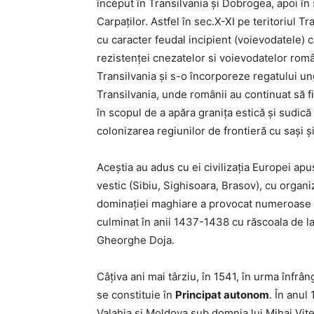
început în Transilvania și Dobrogea, apoi în sec
Carpaților. Astfel în sec.X-XI pe teritoriul T
cu caracter feudal incipient (voievodatele)
rezistenței cnezatelor si voievodatelor româ
Transilvania și s-o încorporeze regatului ung
Transilvania, unde românii au continuat să f
în scopul de a apăra granița estică și sudică
colonizarea regiunilor de frontieră cu sași și
Aceștia au adus cu ei civilizația Europei ap
vestic (Sibiu, Sighisoara, Brasov), cu organ
dominației maghiare a provocat numeroase m
culminat în anii 1437-1438 cu răscoala de l
Gheorghe Doja.
Câțiva ani mai târziu, în 1541, în urma înfrâ
se constituie în
Principat autonom
. În anul
Valahia și Moldova sub domnia lui Mihai Vitea